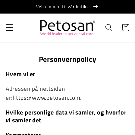
Hopp til
Velkommen til vår butikk
innholdet
Handlevo
Personvernpolicy
Hvem vi er
Adressen på nettsiden
er:
https://www.petosan.com.
Hvilke personlige data vi samler, og hvorfor
vi samler det
Kommentarar