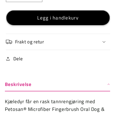
antall
antallet
for
for
Legg i handlekurv
Petosan®
Petosan®
Oral
Oral
Cleaner
Cleaner
Frakt og retur
Dele
Beskrivelse
Kjæledyr får en rask tannrengjøring med
Petosan® Microfiber Fingerbrush Oral Dog &