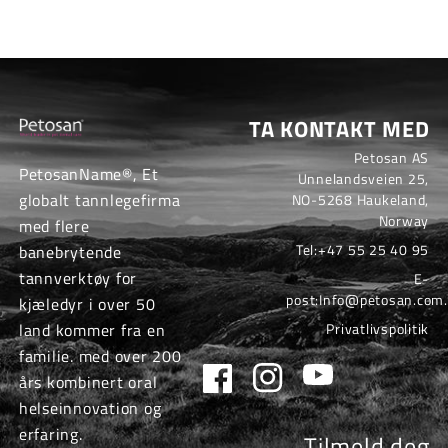
TA KONTAKT MED
Petosan AS
PetosanName®, Et
Unnelandsveien 25,
globalt tannlegefirma
NO-5268 Haukeland,
Norway
med flere
Tel:
+47 55 25 40 95
banebrytende
tannverktøy for
E-
post:
Info@petosan.com.
kjæledyr i over 50
land kommer fra en
Privatlivspolitik
familie. med over 200
Facebook
Instagram
YouTube
års kombinert oral
helseinnovation og
erfaring.
Tilmeld deg