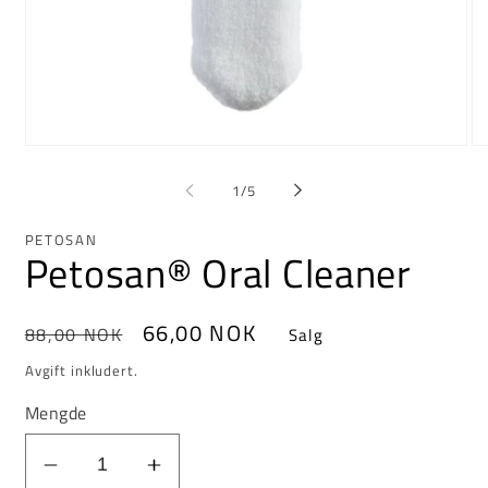
Åpne
Åp
media
me
1
2
av
1
/
5
i
i
modal
mo
PETOSAN
Petosan® Oral Cleaner
Vanlig
Salgs
66,00 NOK
88,00 NOK
Salg
pris
pris
Avgift inkludert.
Mengde
Reduser
Øk