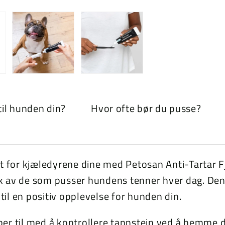
il hunden din?
Hvor ofte bør du pusse?
het for kjæledyrene dine med Petosan Anti-Tarta
k av de som pusser hundens tenner hver dag. Den 
 til en positiv opplevelse for hunden din.
per til med å kontrollere tannstein ved å hemme 