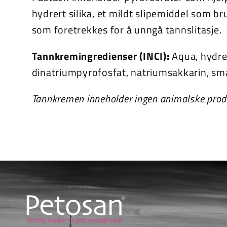
hydrert silika, et mildt slipemiddel som bru
som foretrekkes for å unngå tannslitasje.
Tannkremingredienser (INCI):
Aqua, hydrer
dinatriumpyrofosfat, natriumsakkarin, s
Tannkremen inneholder ingen animalske produ