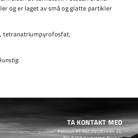
ler og er laget av små og glatte partikler
i, tetranatriumpyrofosfat,
kunstig.
TA KONTAKT MED
Petosan AS Unnelandsveien 25,
NO-5268 Haukeland, Norway