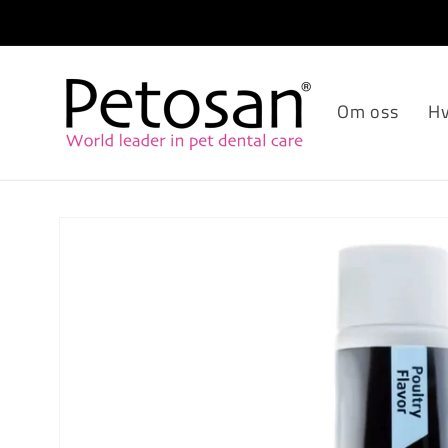
Hopp til
innholdet
Om oss
Hv
Gå til
produktinformasjon