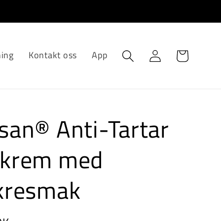
Logg
ing
Kontakt oss
App
Handlevogn
Inn
san® Anti-Tartar
nkrem med
kresmak