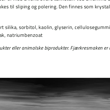
kes til sliping og polering. Den finnes som krystal
t silika, sorbitol, kaolin, glyserin, cellulosegumm
mak, natriumbenzoat
kter eller animalske biprodukter. Fjærkresmaken er 