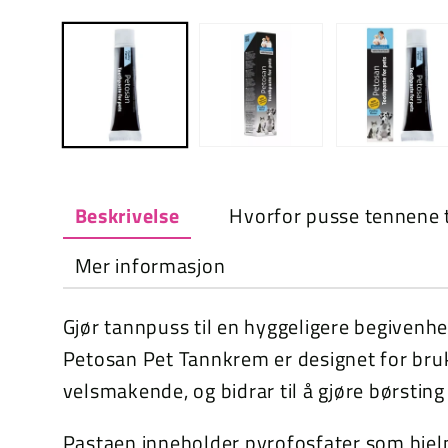
Åpne
media
1
i
modal
Beskrivelse
Hvorfor pusse tennene t
Mer informasjon
Gjør tannpuss til en hyggeligere begiven
Petosan Pet Tannkrem er designet for bru
velsmakende, og bidrar til å gjøre børsting
Pastaen inneholder pyrofosfater som hjel